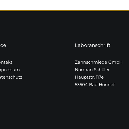
ice
Laboranschrift
ntakt
Zahnschmiede GmbH
mpressum
Norman Schöler
tenschutz
Hauptstr. 117e
53604 Bad Honnef