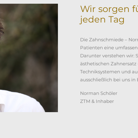
Wir sorgen f
jeden Tag
Die Zahnschmiede – Norm
Patienten eine umfassen
Darunter verstehen wir: S
ästhetischen Zahnersatz –
Techniksystemen und aus
ausschließlich bei uns in
Norman Schöler
ZTM & Inhaber