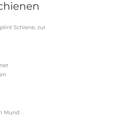
schienen
lint Schiene, zur
gnet
gen
im Mund