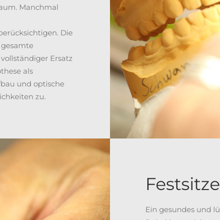
traum. Manchmal
berücksichtigen. Die
e gesamte
vollständiger Ersatz
othese als
fbau und optische
ichkeiten zu.
Festsitz
Ein gesundes und l