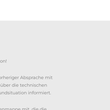
on!
vorheriger Absprache mit
 über die technischen
ndsituation informiert.
enmappe mit, die die