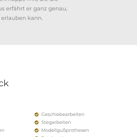
s erfährt er ganz genau,
l erlauben kann.
ck
Geschiebearbeiten
Stegarbeiten
en
Modellgußprothesen