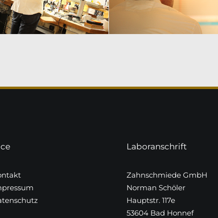
ice
Laboranschrift
ntakt
Zahnschmiede GmbH
mpressum
Norman Schöler
tenschutz
Hauptstr. 117e
53604 Bad Honnef